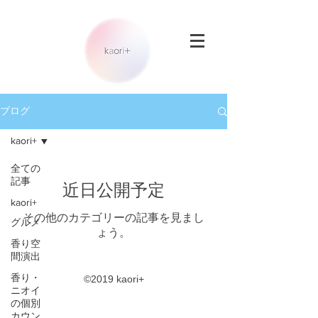
ブログ
kaori+
全ての
記事
近日公開予定
kaori+
その他のカテゴリーの記事を見まし
グルメ
ょう。
香り空
間演出
香り・
©︎2019 kaori+
ニオイ
の個別
カウン